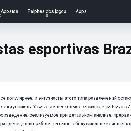
 Apostas
Palpites dos jogos
Apps
stas esportivas Br
се популярнее, и энтузиасты этого типа развлечений оста
х отступников.
У вас есть несколько вариантов на Brazino77
роизведение, реализуемое при детальном анализе, прерва
рат денег, опыт работы на сайте, обслуживание клиента,