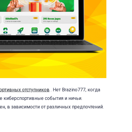
ортивных отступников
.
Нет Brazino777, когда
 киберспортивные события и ничьи.
н, в зависимости от различных предпочтений.