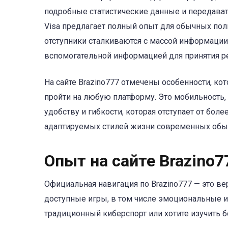
подробные статистические данные и передава
Visa предлагает полный опыт для обычных пол
отступники сталкиваются с массой информации,
вспомогательной информацией для принятия р
На сайте Brazino777 отмечены особенности, к
пройти на любую платформу.
Это мобильность,
удобству и гибкости, которая отступает от боле
адаптируемых стилей жизни современных обы
Опыт на сайте Brazino7
Официальная навигация по Brazino777 — это в
доступные игры, в том числе эмоциональные и
традиционный киберспорт или хотите изучить б