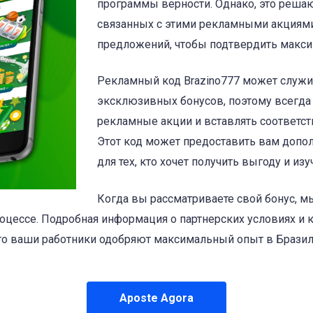
программы верности.
Однако, это решаю
связанных с этими рекламными акциями
предложений, чтобы подтвердить макси
Рекламный код Brazino777 может служ
эксклюзивных бонусов, поэтому всегда
рекламные акции и вставлять соответст
Этот код может предоставить вам доп
для тех, кто хочет получить выгоду и и
Когда вы рассматриваете свой бонус, м
оцессе.
Подробная информация о партнерских условиях и 
то ваши работники одобряют максимальный опыт в Бразил
Aposte Agora