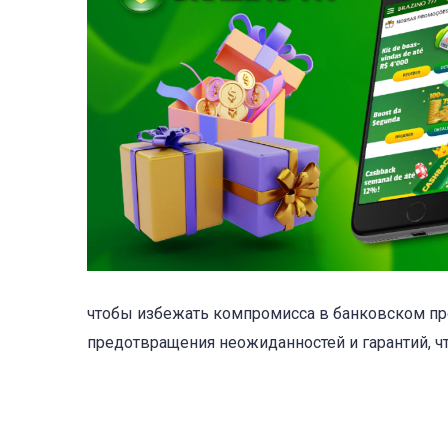
чтобы избежать компромисса в банковском пр
предотвращения неожиданностей и гарантий, ч