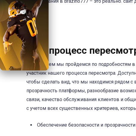
исследования в Brazino777 – это реально. сайт д
Наш процесс пересмот
Прежде чем мы пройдемся по подробностям в 
участник нашего процесса пересмотра.
Доступн
чтобы сделать вид, что мы находимся рядом с 
прозрачность платформы, разнообразие возмо
связи, качество обслуживания клиентов и общ
с учетом всех существенных критериев, котор
Обеспечение безопасности и прозрачности