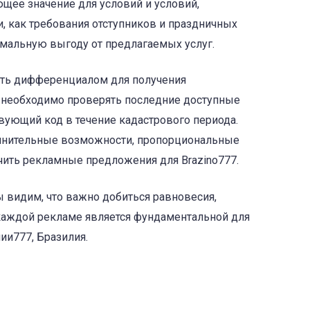
щее значение для условий и условий,
, как требования отступников и праздничных
мальную выгоду от предлагаемых услуг.
ить дифференциалом для получения
 необходимо проверять последние доступные
вующий код в течение кадастрового периода.
олнительные возможности, пропорциональные
зучить рекламные предложения для Brazino777.
ы видим, что важно добиться равновесия,
каждой рекламе является фундаментальной для
ии777, Бразилия.