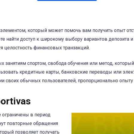
элементом, который может помочь вам получить опыт отс
те найти доступ к широкому выбору вариантов депозита и
уя целостность финансовых транзакций.
 занятиям спортом, свобода обучения или метод, который
ьзовать кредитные карты, банковские переводы или элект
и своих обычных пользователей, пропорционально опыту и
ortivas
е ограничены в период
езнут повторные обращения
оторый позволяет получать