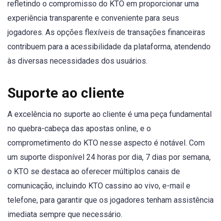
refletindo o compromisso do KTO em proporcionar uma
experiência transparente e conveniente para seus
jogadores. As opções flexíveis de transações financeiras
contribuem para a acessibilidade da plataforma, atendendo
às diversas necessidades dos usuários.
Suporte ao cliente
A excelência no suporte ao cliente é uma peça fundamental
no quebra-cabeça das apostas online, e o
comprometimento do KTO nesse aspecto é notável. Com
um suporte disponível 24 horas por dia, 7 dias por semana,
o KTO se destaca ao oferecer múltiplos canais de
comunicação, incluindo KTO cassino ao vivo, e-mail e
telefone, para garantir que os jogadores tenham assistência
imediata sempre que necessário.