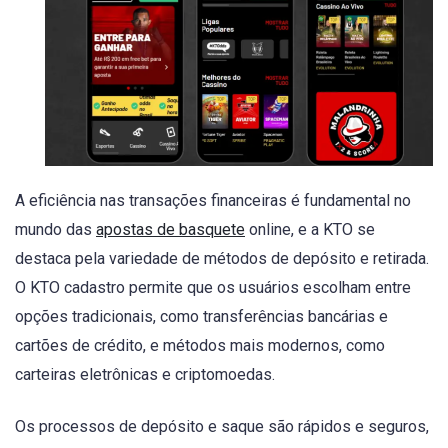
A eficiência nas transações financeiras é fundamental no
mundo das
apostas de basquete
online, e a KTO se
destaca pela variedade de métodos de depósito e retirada.
O KTO cadastro permite que os usuários escolham entre
opções tradicionais, como transferências bancárias e
cartões de crédito, e métodos mais modernos, como
carteiras eletrônicas e criptomoedas.
Os processos de depósito e saque são rápidos e seguros,