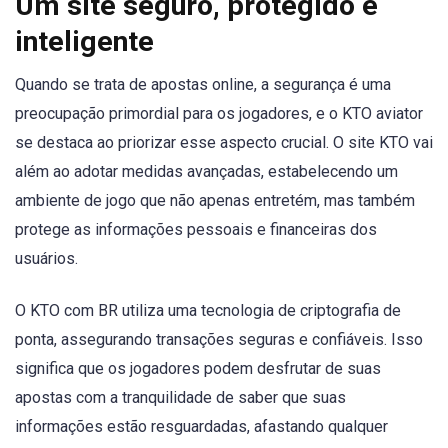
Um site seguro, protegido e
inteligente
Quando se trata de apostas online, a segurança é uma
preocupação primordial para os jogadores, e o KTO aviator
se destaca ao priorizar esse aspecto crucial. O site KTO vai
além ao adotar medidas avançadas, estabelecendo um
ambiente de jogo que não apenas entretém, mas também
protege as informações pessoais e financeiras dos
usuários.
O KTO com BR utiliza uma tecnologia de criptografia de
ponta, assegurando transações seguras e confiáveis. Isso
significa que os jogadores podem desfrutar de suas
apostas com a tranquilidade de saber que suas
informações estão resguardadas, afastando qualquer