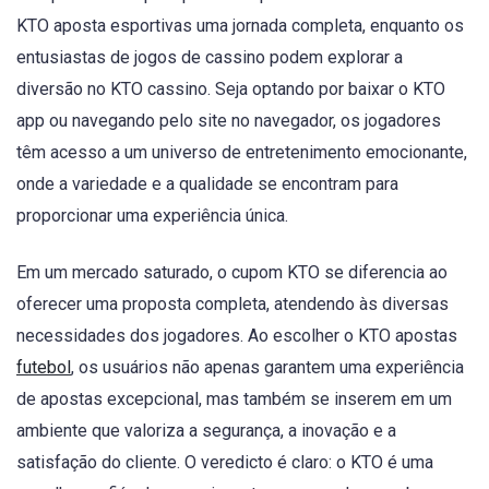
KTO aposta esportivas uma jornada completa, enquanto os
entusiastas de jogos de cassino podem explorar a
diversão no KTO cassino. Seja optando por baixar o KTO
app ou navegando pelo site no navegador, os jogadores
têm acesso a um universo de entretenimento emocionante,
onde a variedade e a qualidade se encontram para
proporcionar uma experiência única.
Em um mercado saturado, o cupom KTO se diferencia ao
oferecer uma proposta completa, atendendo às diversas
necessidades dos jogadores. Ao escolher o KTO apostas
futebol
, os usuários não apenas garantem uma experiência
de apostas excepcional, mas também se inserem em um
ambiente que valoriza a segurança, a inovação e a
satisfação do cliente. O veredicto é claro: o KTO é uma