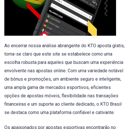
Ao encerrar nossa análise abrangente do KTO aposta gratis,
torna-se claro que este site se estabelece como uma
escolha robusta para aqueles que buscam uma experiência
envolvente nas apostas online. Com uma variedade notável
de bônus e promoções, um ambiente seguro e inteligente,
uma ampla gama de mercados esportivos, eficientes
opções de apostas móveis, flexibilidade nas transações
financeiras e um suporte ao cliente dedicado, o KTO Brasil
se destaca como uma plataforma confiável e cativante.
Os apaixonados por apostas esportivas encontrarão no