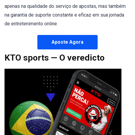
apenas na qualidade do serviço de apostas, mas também
na garantia de suporte constante e eficaz em sua jornada
de entretenimento online.
Aposte Agora
KTO sports — O veredicto