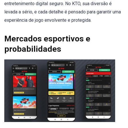
entretenimento digital seguro. No KTO, sua diversão é
levada a sério, e cada detalhe é pensado para garantir uma
experiência de jogo envolvente e protegida.
Mercados esportivos e
probabilidades