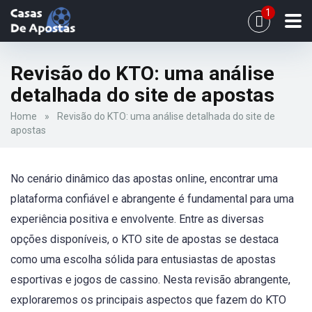
1
Revisão do KTO: uma análise
detalhada do site de apostas
Home
»
Revisão do KTO: uma análise detalhada do site de
apostas
No cenário dinâmico das apostas online, encontrar uma
plataforma confiável e abrangente é fundamental para uma
experiência positiva e envolvente. Entre as diversas
opções disponíveis, o KTO site de apostas se destaca
como uma escolha sólida para entusiastas de apostas
esportivas e jogos de cassino. Nesta revisão abrangente,
exploraremos os principais aspectos que fazem do KTO