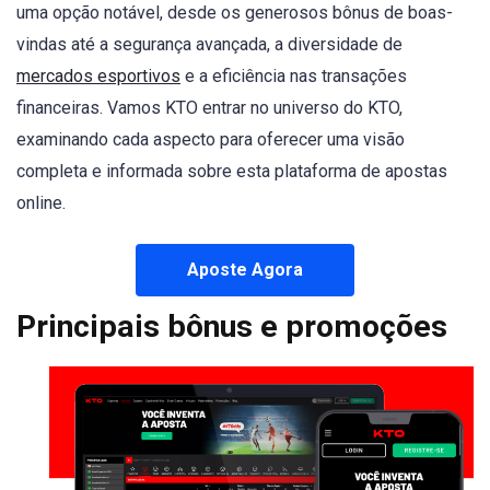
uma opção notável, desde os generosos bônus de boas-
vindas até a segurança avançada, a diversidade de
mercados esportivos
e a eficiência nas transações
financeiras. Vamos KTO entrar no universo do KTO,
examinando cada aspecto para oferecer uma visão
completa e informada sobre esta plataforma de apostas
online.
Aposte Agora
Principais bônus e promoções