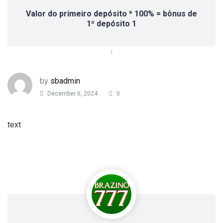
Valor do primeiro depósito * 100% = bônus de
1º depósito 1
1
by
sbadmin
December 6, 2024
0
text