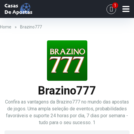
1
Home
»
Brazino777
Brazino777
Confira as vantagens da Brazino777 no mundo das apostas
de jogos. Uma ampla seleção de eventos, probabilidades
favoráveis ​​e suporte 24 horas por dia, 7 dias por semana -
tudo para o seu sucesso. 1